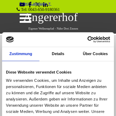
Direkt zum Seiteninhalt
Select Language
▼
Tel: 0043-650-9180361
Menü überspringen
Angererhof
Eigener Wellnesspfad - Nähe Drei Zinnen
Zustimmung
Details
Über Cookies
E-Mail abbestellen / Unsubscribe E-Mail
Diese Webseite verwendet Cookies
Wir verwenden Cookies, um Inhalte und Anzeigen zu
personalisieren, Funktionen für soziale Medien anbieten
Ich möchte keine Informationen per Mail mehr erhalten.
zu können und die Zugriffe auf unsere Website zu
I don't want to get any information per e-mail.
analysieren. Außerdem geben wir Informationen zu Ihrer
Verwendung unserer Website an unsere Partner für
soziale Medien, Werbung und Analysen weiter. Unsere